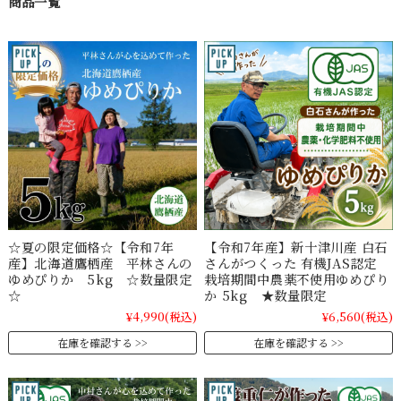
商品一覧
☆夏の限定価格☆【令和7年
【令和7年産】新十津川産 白石
産】北海道鷹栖産 平林さんの
さんがつくった 有機JAS認定
ゆめぴりか 5kg ☆数量限定
栽培期間中農薬不使用ゆめぴり
☆
か 5kg ★数量限定
¥4,990
(税込)
¥6,560
(税込)
在庫を確認する
在庫を確認する