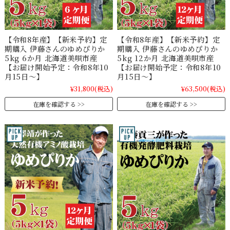
【令和8年産】【新米予約】定
【令和8年産】【新米予約】定
期購入 伊藤さんのゆめぴりか
期購入 伊藤さんのゆめぴりか
5kg 6か月 北海道美唄市産
5kg 12か月 北海道美唄市産
【お届け開始予定：令和8年10
【お届け開始予定：令和8年10
月15日～】
月15日～】
¥31,800
(税込)
¥63,500
(税込)
在庫を確認する
在庫を確認する