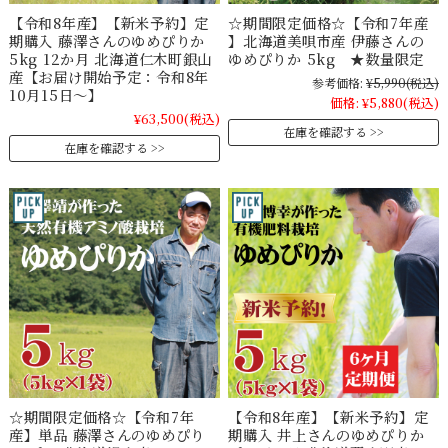
【令和8年産】【新米予約】定
☆期間限定価格☆【令和7年産
期購入 藤澤さんのゆめぴりか
】北海道美唄市産 伊藤さんの
5kg 12か月 北海道仁木町銀山
ゆめぴりか 5kg ★数量限定
産【お届け開始予定：令和8年
参考価格:
¥5,990
(税込)
10月15日～】
価格:
¥5,880
(税込)
¥63,500
(税込)
在庫を確認する
在庫を確認する
☆期間限定価格☆【令和7年
【令和8年産】【新米予約】定
産】単品 藤澤さんのゆめぴり
期購入 井上さんのゆめぴりか