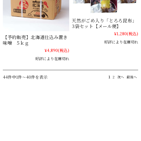
天然がごめ入り「とろろ昆布」
3袋セット【メール便】
¥1,280
(税込)
【予約販売】北海道仕込み置き
好評により在庫切れ
味噌 5ｋｇ
¥4,890
(税込)
好評により在庫切れ
44件中1件～40件を表示
1
2
次へ
最後へ