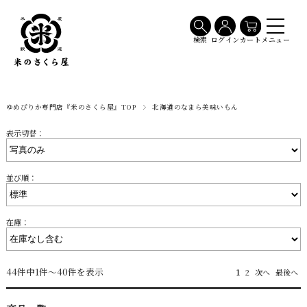
メニュー
検索
ログイン
カート
ゆめぴりか専門店『米のさくら屋』TOP
北海道のなまら美味いもん
表示切替：
並び順：
在庫：
44件中1件～40件を表示
1
2
次へ
最後へ