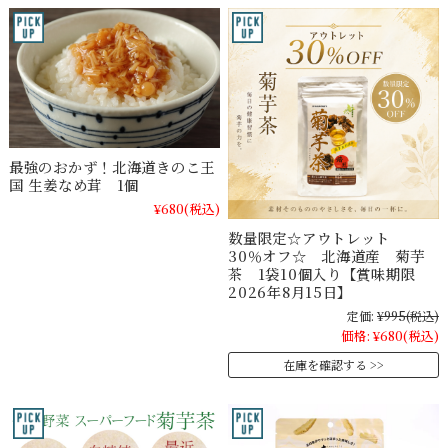
最強のおかず！北海道きのこ王
国 生姜なめ茸 1個
¥680
(税込)
数量限定☆アウトレット
30％オフ☆ 北海道産 菊芋
茶 1袋10個入り【賞味期限
2026年8月15日】
定価:
¥995
(税込)
価格:
¥680
(税込)
在庫を確認する