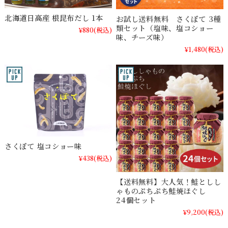
北海道日高産 根昆布だし 1本
お試し送料無料 さくぽて 3種
類セット（塩味、塩コショー
¥880
(税込)
味、チーズ味）
¥1,480
(税込)
さくぽて 塩コショー味
¥438
(税込)
【送料無料】大人気！鮭としし
ゃものぷちぷち鮭焼ほぐし
24個セット
¥9,200
(税込)