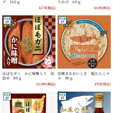
プ 160ｇ
りかけ 60ｇ
¥378
(税込)
¥648
(税込)
ほぼ毛ガニ かに味噌入り 缶
缶極まるおいしさ 鮭たらこマ
詰め 80ｇ
ヨ 80ｇ
¥1,080
(税込)
¥918
(税込)