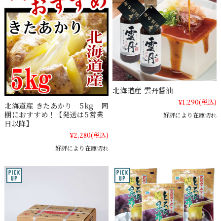
北海道産 雲丹醤油
¥1,290
(税込)
北海道産 きたあかり 5kg 同
梱におすすめ！【発送は5営業
好評により在庫切れ
日以降】
¥2,280
(税込)
好評により在庫切れ