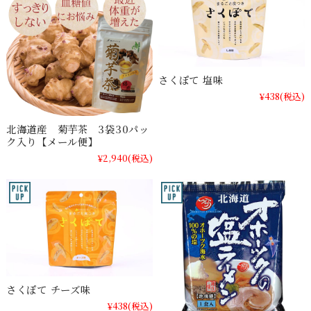
さくぽて 塩味
¥438
(税込)
北海道産 菊芋茶 3袋30パッ
ク入り【メール便】
¥2,940
(税込)
さくぽて チーズ味
¥438
(税込)