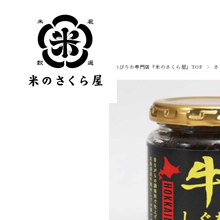
ゆめぴりか専門店『米のさくら屋』TOP
さ