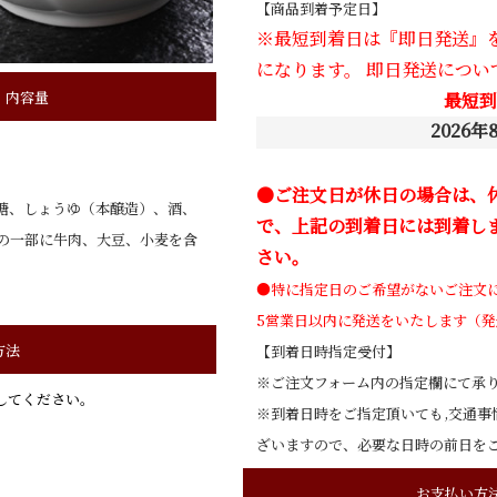
【商品到着予定日】
※最短到着日は『即日発送』
になります。 即日発送につい
・内容量
最短到
2026年
●ご注文日が休日の場合は、
糖、しょうゆ（本醸造）、酒、
で、上記の到着日には到着し
の一部に牛肉、大豆、小麦を含
さい。
●特に指定日のご希望がないご注文
5営業日以内に発送をいたします（発
方法
【到着日時指定受付】
※ご注文フォーム内の指定欄にて承
してください。
※到着日時をご指定頂いても,交通事
ざいますので、必要な日時の前日を
お支払い方