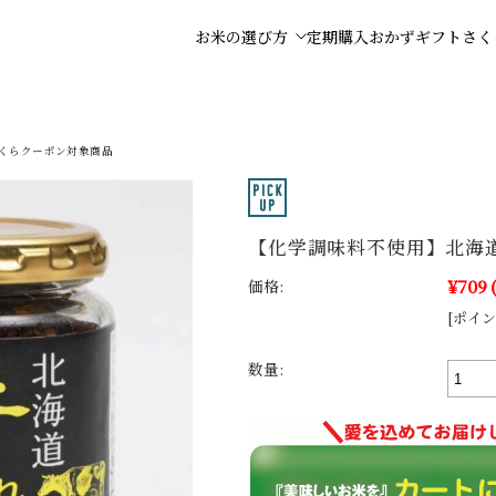
お米の選び方
定期購入
おかず
ギフト
さく
くらクーポン対象商品
【化学調味料不使用】北海道
¥709
価格:
[ポイン
数量: