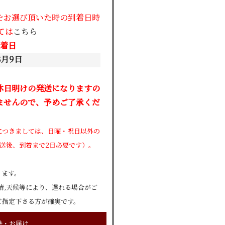
をお選び頂いた時の到着日時
ては
こちら
着日
8月9日
休日明けの発送になりますの
ませんので、予めご了承くだ
につきましては、日曜・祝日以外の
送後、到着まで2日必要です）。
ります。
情,天候等により、遅れる場合がご
ご指定下さる方が確実です。
法・お届け