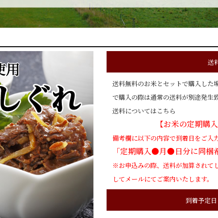
送
送料無料のお米とセットで購入した
で購入の際は通常の送料が別途発生
送料については
こちら
【お米の定期購入
備考欄に以下の内容で到着日をご入
「定期購入●月●日分に同梱
※お申込みの際、送料が加算されて
してメールにてご案内いたします。
到着予定日