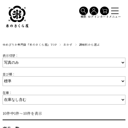
メニュー
検索
ログイン
カート
ゆめぴりか専門店『米のさくら屋』TOP
おかず
調味料から選ぶ
表示切替：
並び順：
在庫：
10件中1件～10件を表示