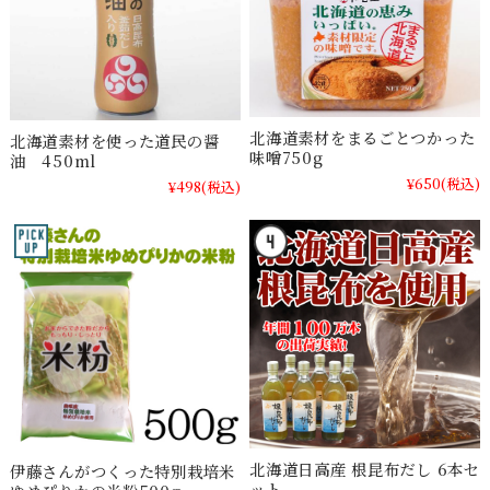
北海道素材をまるごとつかった
北海道素材を使った道民の醤
味噌750g
油 450ml
¥650
(税込)
¥498
(税込)
北海道日高産 根昆布だし 6本セ
伊藤さんがつくった特別栽培米
ット