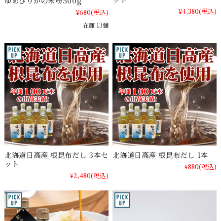
ゆめぴりかの米粉500g
¥4,380
(税込)
¥680
(税込)
在庫 13個
北海道日高産 根昆布だし 3本セ
北海道日高産 根昆布だし 1本
ット
¥880
(税込)
¥2,480
(税込)