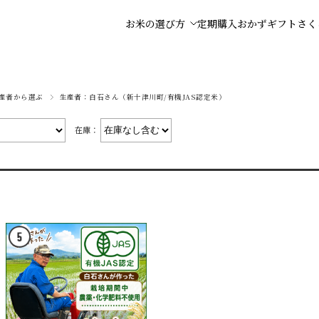
お米の選び方
定期購入
おかず
ギフト
さく
産者から選ぶ
生産者：白石さん（新十津川町/有機JAS認定米）
在庫：