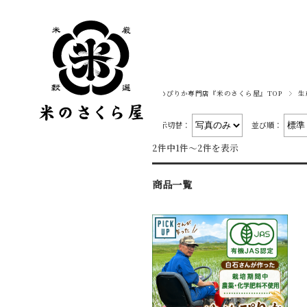
ゆめぴりか専門店『米のさくら屋』TOP
生
表示切替：
並び順：
2件中1件～2件を表示
商品一覧