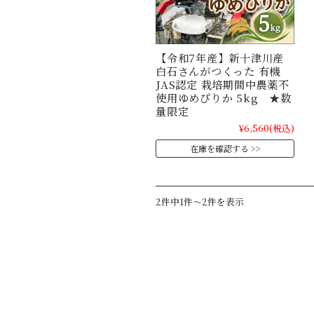
【令和7年産】新十津川産
白石さんがつくった 有機
JAS認定 栽培期間中農薬不
使用ゆめぴりか 5kg ★数
量限定
¥6,560
(税込)
在庫を確認する
2件中1件～2件を表示