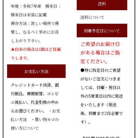
送料
年度：令和7年産 精米日：
精米日は米袋に記載
送料について
保存方法：涼しい場所で保
到着予定日について
管し、なるべく早めにお召
し上がり下さい。
ご希望のお届け日
★白米の場合は1割ほど目減
がある場合はご指
りします。
定ください。
●特に指定日のご希望
お支払い方法
がないご注文につきま
クレジットカード決済、銀
しては、日曜・祝日以
行振込、郵便振替、コンビ
外の5営業日以内に発送
ニ後払い、代金引換の中か
をいたします（発送
らお選びください。
・
お支
後、到着まで2日必要で
払い方法
・
買い物カゴの
す）。
使い方について