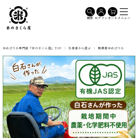
メニュー
検索
ログイン
カート
ゆめぴりか専門店『米のさくら屋』TOP
生産者から選ぶ
無農薬ゆめぴりか