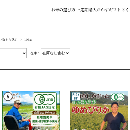
お米の選び方
定期購入
おかず
ギフト
さく
ロ数から選ぶ
10kg
在庫：