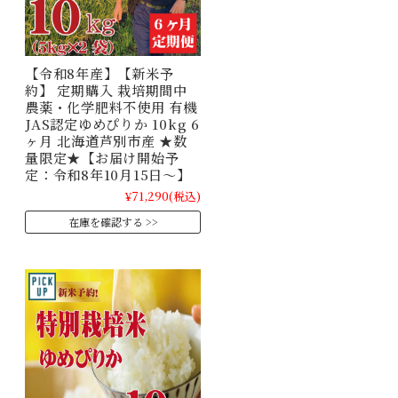
【令和8年産】【新米予
約】 定期購入 栽培期間中
農薬・化学肥料不使用 有機
JAS認定ゆめぴりか 10kg 6
ヶ月 北海道芦別市産 ★数
量限定★【お届け開始予
定：令和8年10月15日～】
¥71,290
(税込)
在庫を確認する