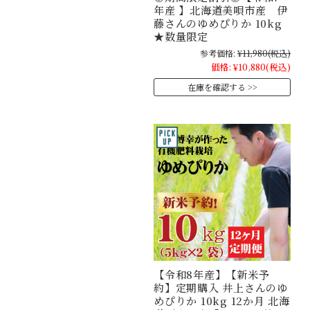
年産 】北海道美唄市産 伊
藤さんのゆめぴりか 10kg
★数量限定
参考価格:
¥11,980
(税込)
価格:
¥10,880
(税込)
在庫を確認する
【令和8年産】【新米予
約】定期購入 井上さんのゆ
めぴりか 10kg 12か月 北海