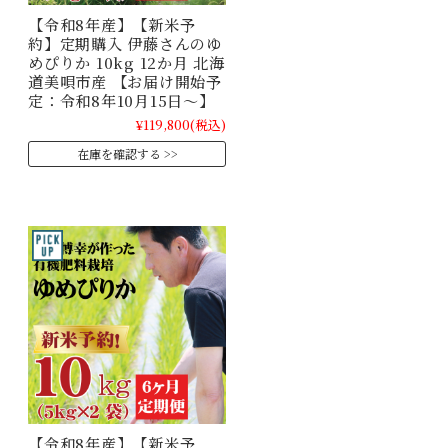
【令和8年産】【新米予
約】定期購入 伊藤さんのゆ
めぴりか 10kg 12か月 北海
道美唄市産 【お届け開始予
定：令和8年10月15日～】
¥119,800
(税込)
在庫を確認する
【令和8年産】【新米予