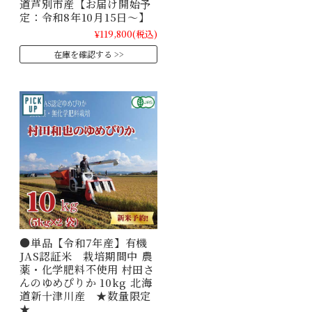
道芦別市産【お届け開始予
定：令和8年10月15日～】
¥119,800
(税込)
在庫を確認する
●単品【令和7年産】有機
JAS認証米 栽培期間中 農
薬・化学肥料不使用 村田さ
んのゆめぴりか 10kg 北海
道新十津川産 ★数量限定
★