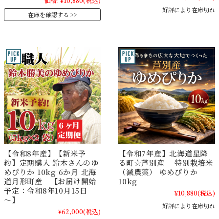
価格:
¥10,880
(税込)
好評により在庫切れ
在庫を確認する
【令和8年産】【新米予
【令和7年産】北海道星降
約】定期購入 鈴木さんのゆ
る町☆芦別産 特別栽培米
めぴりか 10kg 6か月 北海
（減農薬） ゆめぴりか
道月形町産 【お届け開始
10kg
予定：令和8年10月15日
¥10,880
(税込)
～】
好評により在庫切れ
¥62,000
(税込)