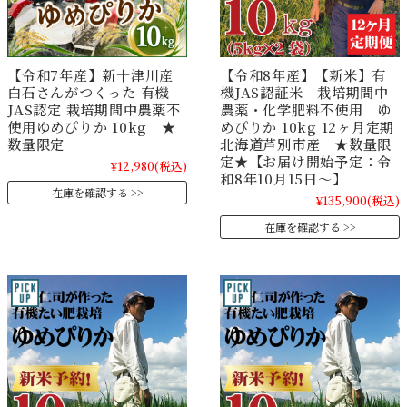
【令和7年産】新十津川産
【令和8年産】【新米】有
白石さんがつくった 有機
機JAS認証米 栽培期間中
JAS認定 栽培期間中農薬不
農薬・化学肥料不使用 ゆ
使用ゆめぴりか 10kg ★
めぴりか 10kg 12ヶ月定期
数量限定
北海道芦別市産 ★数量限
定★【お届け開始予定：令
¥12,980
(税込)
和8年10月15日～】
在庫を確認する
¥135,900
(税込)
在庫を確認する