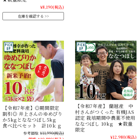
¥8,190
(税込)
在庫を確認する
【令和7年産】 蘭越産 中
【令和7年産】◎期間限定
村さんがつくった 有機JAS
割引◎ 井上さんのゆめぴり
認定 栽培期間中農薬不使用
か5kgとななつぼし5kg
ななつぼし 10kg ★数量
食べ比べセット 計10ｋｇ
限定
参考価格:
¥11,990
(税込)
¥12,980
(税込)