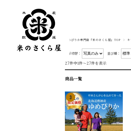
ゆめぴりか専門店『米のさくら屋』TOP
キ
表示切替：
並び順：
27件中1件～27件を表示
商品一覧