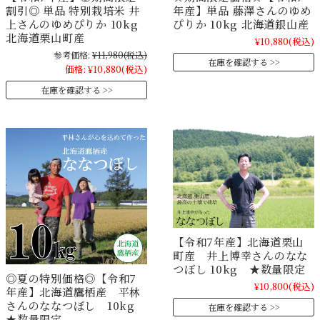
割引◎ 単品 特別栽培米 井
年産】単品 藤澤さんのゆめ
上さんのゆめぴりか 10kg
ぴりか 10kg 北海道銀山産
北海道栗山町産
¥10,880
(税込)
参考価格:
¥11,980
(税込)
在庫を確認する
価格:
¥10,880
(税込)
在庫を確認する
【令和7年産】北海道栗山
町産 井上博幸さんのなな
つぼし 10kg ★数量限定
◎夏の特別価格◎【令和7
¥10,800
(税込)
年産】北海道鷹栖産 平林
さんのななつぼし 10kg
在庫を確認する
★数量限定