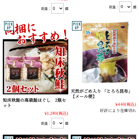
数量：
個
数量：
個
天然がごめ入り 「とろろ昆布」
【メール便】
知床秋鮭の高級鮭ほぐし 2瓶セ
¥440
(税込)
ット
好評により在庫切れ
¥1,280
(税込)
数量：
個