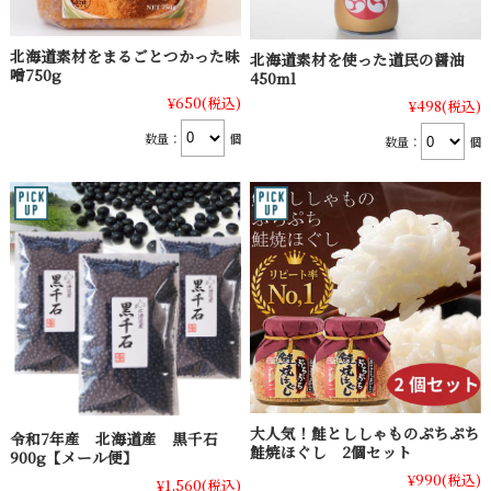
北海道素材をまるごとつかった味
北海道素材を使った道民の醤油
噌750g
450ml
¥650
(税込)
¥498
(税込)
数量：
個
数量：
個
大人気！鮭とししゃものぷちぷち
令和7年産 北海道産 黒千石
鮭焼ほぐし 2個セット
900g【メール便】
¥990
(税込)
¥1,560
(税込)