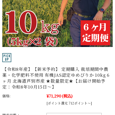
【令和8年産】【新米予約】 定期購入 栽培期間中農
薬・化学肥料不使用 有機JAS認定ゆめぴりか 10kg 6
ヶ月 北海道芦別市産 ★数量限定★【お届け開始予
定：令和8年10月15日～】
¥71,290
(税込)
価格:
[ポイント還元 712ポイント～]