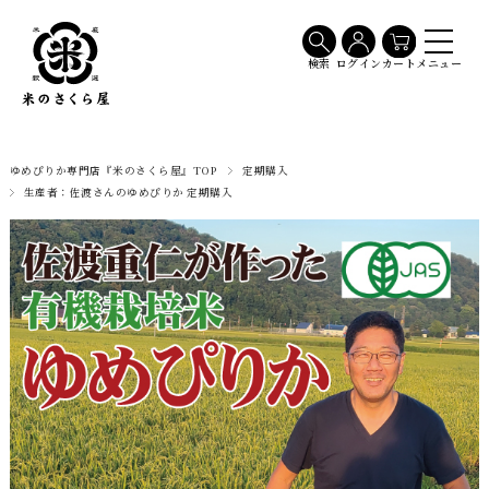
メニュー
検索
ログイン
カート
ゆめぴりか専門店『米のさくら屋』TOP
定期購入
生産者：佐渡さんのゆめぴりか 定期購入