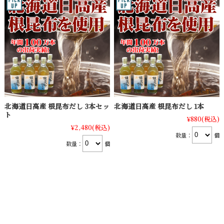
北海道日高産 根昆布だし 3本セッ
北海道日高産 根昆布だし 1本
ト
¥880
(税込)
¥2,480
(税込)
数量：
個
数量：
個