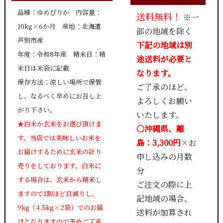
品種：ゆめぴりか 内容量：
送料無料！
※一
10kg×6か月 産地：北海道
部の地域を除く
芦別市産
下記の地域は別
年度：令和8年産 精米日：精
途送料が必要と
米日は米袋に記載
なります。
保存方法：涼しい場所で保管
ご了承のほど、
し、なるべく早めにお召し上
よろしくお願い
がり下さい。
いたします。
★白米か玄米をお選び頂けま
○沖縄県、離
す。当店では美味しいお米を
島：3,300円
×お
お届けするために玄米の計り
申し込みの月数
売りをしております。白米に
分
する場合は、玄米から精米し
ご注文の際に上
ますので1割ほど目減りし、
記地域の場合、
9kg（4.5kg×2袋）でのお届
送料が加算され
けとなりますので予めご了承