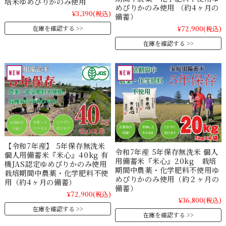
培米ゆめぴりかのみ使用
めぴりかのみ使用 （約4ヶ月の
¥3,390
(税込)
備蓄）
在庫を確認する
¥72,900
(税込)
在庫を確認する
【令和7年産】 5年保存無洗米
令和7年産 5年保存無洗米 個人
個人用備蓄米『米心』40kg 有
用備蓄米『米心』20kg 栽培
機JAS認定ゆめぴりかのみ使用
期間中農薬・化学肥料不使用ゆ
栽培期間中農薬・化学肥料不使
めぴりかのみ使用（約２ヶ月の
用（約4ヶ月の備蓄）
備蓄）
¥72,900
(税込)
¥36,800
(税込)
在庫を確認する
在庫を確認する