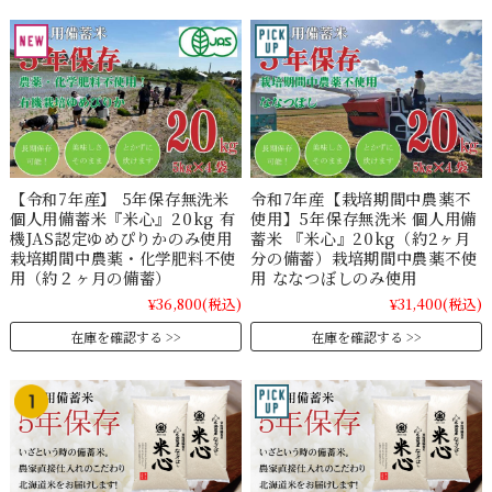
【令和7年産】 5年保存無洗米
令和7年産【栽培期間中農薬不
個人用備蓄米『米心』20kg 有
使用】5年保存無洗米 個人用備
機JAS認定ゆめぴりかのみ使用
蓄米 『米心』20kg（約2ヶ月
栽培期間中農薬・化学肥料不使
分の備蓄）栽培期間中農薬不使
用（約２ヶ月の備蓄）
用 ななつぼしのみ使用
¥36,800
(税込)
¥31,400
(税込)
在庫を確認する
在庫を確認する