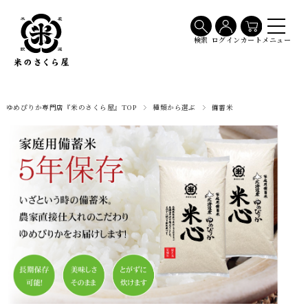
メニュー
検索
ログイン
カート
ゆめぴりか専門店『米のさくら屋』TOP
種類から選ぶ
備蓄米