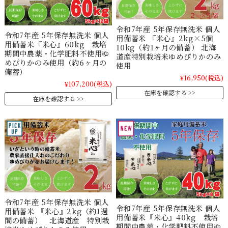
令和7年産 5年保存無洗米 個人
令和7年産 5年保存無洗米 個人
用備蓄米 『米心』2kg×5個
用備蓄米『米心』60kg 栽培
10kg（約1ヶ月の備蓄） 北海
期間中農薬・化学肥料不使用ゆ
道産特別栽培米ゆめぴりかのみ
めぴりかのみ使用（約6ヶ月の
使用
備蓄）
¥16,950
(税込)
¥107,200
(税込)
在庫を確認する
在庫を確認する
令和7年産 5年保存無洗米 個人
令和7年産 5年保存無洗米 個人
用備蓄米 『米心』2kg（約1週
用備蓄米『米心』40kg 栽培
間の備蓄） 北海道産 特別栽
期間中農薬・化学肥料不使用ゆ