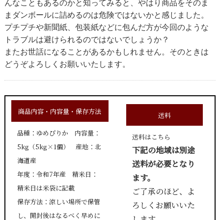
んなこともあるのかと知ってみると、やはり商品をそのま
まダンボールに詰めるのは危険ではないかと感じました。
プチプチや新聞紙、包装紙などに包んだ方が今回のような
トラブルは避けられるのではないでしょうか？
またお世話になることがあるかもしれません。そのときは
どうぞよろしくお願いいたします。
商品内容・内容量・保存方法
送料
品種：ゆめぴりか 内容量：
送料はこちら
5kg（5kg×1個） 産地：北
下記の地域は別途
海道産
送料が必要となり
年度：令和7年産 精米日：
ます。
精米日は米袋に記載
ご了承のほど、よ
保存方法：涼しい場所で保管
ろしくお願いいた
し、開封後はなるべく早めに
します。