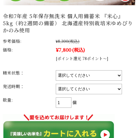
令和7年産 5年保存無洗米 個人用備蓄米 『米心』
5kg（約2週間の備蓄） 北海道産特別栽培米ゆめぴり
かのみ使用
参考価格:
¥8,300
(税込)
¥7,800
(税込)
価格:
[ポイント還元 78ポイント～]
精米状態：
発送時期：
数量:
個