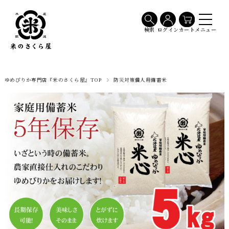
メニュー
検索
ログイン
カート
ゆめぴりか専門店『米のさくら屋』TOP
防災対策個人用備蓄米