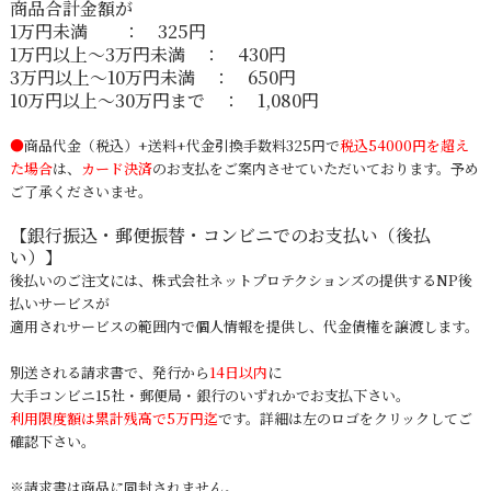
商品合計金額が
1万円未満 ： 325円
1万円以上～3万円未満 ： 430円
3万円以上～10万円未満 ： 650円
10万円以上～30万円まで ： 1,080円
●
商品代金（税込）+送料+代金引換手数料325円で
税込54000円を超え
た場合
は、
カード決済
のお支払
をご案内させていただいております。予め
ご了承くださいませ。
【
銀行振込・郵便振替・コンビニでのお支払い（後払
い）
】
後払いのご注文には、
株式会社ネットプロテクションズ
の提供するNP後
払いサービスが
適用されサービスの範囲内で個人情報を提供し、代金債権を譲渡します。
別送される請求書で、発行から
14日以内
に
大手コンビニ15社・郵便局・銀行のいずれかでお支払下さい。
利用限度額は累計残高で5万円迄
です。詳細は左のロゴをクリックしてご
確認下さい。
※請求書は商品に同封されません。