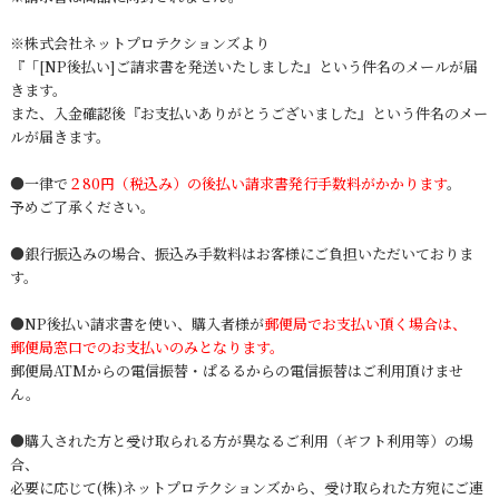
※
株式会社ネットプロテクションズ
より
『「[NP後払い]ご請求書を発送いたしました』という件名のメールが届
きます。
また、入金確認後『お支払いありがとうございました』という件名のメー
ルが届きます。
●一律で
２80円（税込み）の後払い請求書発行手数料がかかります
。
予めご了承ください。
●銀行振込みの場合、振込み手数料はお客様にご負担いただいておりま
す。
●NP後払い請求書を使い、購入者様が
郵便局でお支払い頂く場合は、
郵便局窓口でのお支払いのみとなります。
郵便局ATMからの電信振替・ぱるるからの電信振替はご利用頂けませ
ん。
●購入された方と受け取られる方が異なるご利用（ギフト利用等）の場
合、
必要に応じて
(株)ネットプロテクションズ
から、受け取られた方宛にご連