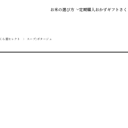
お米の選び方
定期購入
おかず
ギフト
さく
くら屋セレクト
スープ/ポタージュ