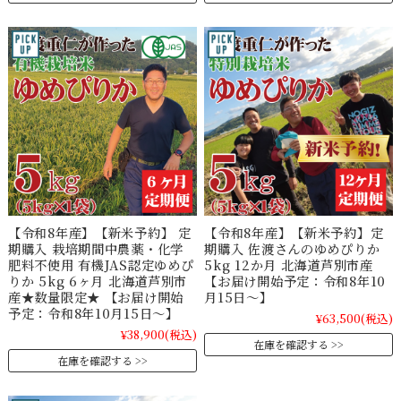
【令和8年産】【新米予約】 定
【令和8年産】【新米予約】定
期購入 栽培期間中農薬・化学
期購入 佐渡さんのゆめぴりか
肥料不使用 有機JAS認定ゆめぴ
5kg 12か月 北海道芦別市産
りか 5kg 6ヶ月 北海道芦別市
【お届け開始予定：令和8年10
産★数量限定★ 【お届け開始
月15日～】
予定：令和8年10月15日～】
¥63,500
(税込)
¥38,900
(税込)
在庫を確認する
在庫を確認する