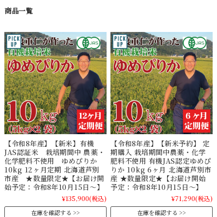
商品一覧
【令和8年産】【新米】有機
【令和8年産】【新米予約】 定
JAS認証米 栽培期間中 農薬・
期購入 栽培期間中農薬・化学
化学肥料不使用 ゆめぴりか
肥料不使用 有機JAS認定ゆめぴ
10kg 12ヶ月定期 北海道芦別
りか 10kg 6ヶ月 北海道芦別市
市産 ★数量限定★【お届け開
産 ★数量限定★【お届け開始
始予定：令和8年10月15日～】
予定：令和8年10月15日～】
¥135,900
(税込)
¥71,290
(税込)
在庫を確認する
在庫を確認する