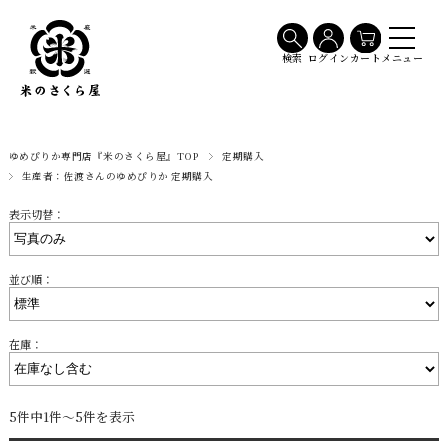
メニュー
検索
ログイン
カート
ゆめぴりか専門店『米のさくら屋』TOP
定期購入
生産者：佐渡さんのゆめぴりか 定期購入
表示切替：
並び順：
在庫：
5件中1件～5件を表示