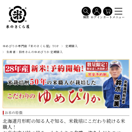
メニュー
検索
ログイン
カート
ゆめぴりか専門店『米のさくら屋』TOP
定期購入
生産者：鈴木さんのゆめぴりか 定期購入
北海道月形町の知る人ぞ知る、米栽培にこだわり続ける米
職人！