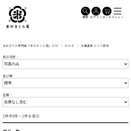
メニュー
検索
ログイン
カート
ゆめぴりか専門店『米のさくら屋』TOP
おかず
北海道産 とろろ昆布
表示切替：
並び順：
在庫：
2件中1件～2件を表示