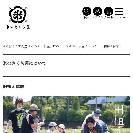
メニュー
検索
ログイン
カート
ゆめぴりか専門店『米のさくら屋』TOP
米のさくら屋について
田植え体験
米のさくら屋について
田植え体験