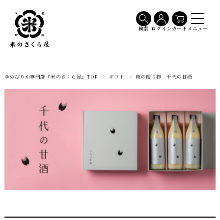
メニュー
検索
ログイン
カート
ゆめぴりか専門店『米のさくら屋』TOP
ギフト
糀の贈り物 千代の甘酒