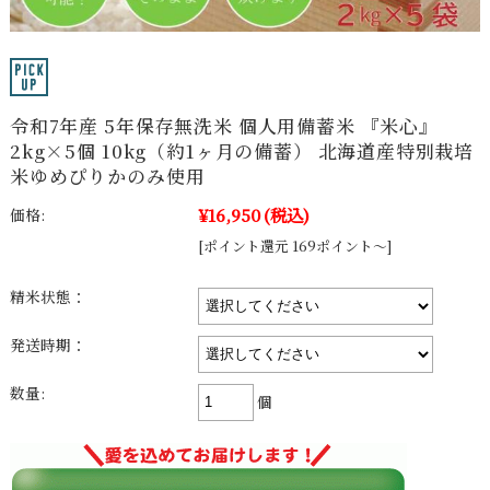
令和7年産 5年保存無洗米 個人用備蓄米 『米心』
2kg×5個 10kg（約1ヶ月の備蓄） 北海道産特別栽培
米ゆめぴりかのみ使用
¥16,950
(税込)
価格:
[ポイント還元 169ポイント～]
精米状態：
発送時期：
数量:
個