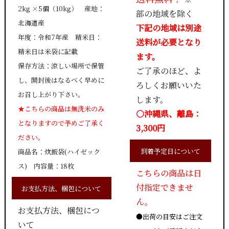
2kg ×5個（10kg） 産地：
部の地域を除く
北海道産
下記の地域は別途
年度：令和7年産 精米日：
送料が必要となり
精米日は米袋に記載
ます。
保存方法：涼しい場所で保管
ご了承のほど、よ
し、開封後はなるべく早めに
ろしくお願いいた
お召し上がり下さい。
します。
★こちらの商品は無洗米のみ
○沖縄県、離島：
となりますので予めご了承く
3,300円
ださい。
到着予定日について
商品名：炊飯袋(ハイゼック
ス) 内容量：18枚
こちらの商品は日
付指定できませ
お支払方法、梱包について
ん。
お支払方法、梱包につ
●出荷の目安はご注文
いて