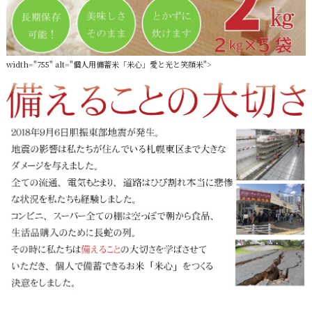
width="755" alt="個人用備蓄米「米心」愛と光と笑顔米">