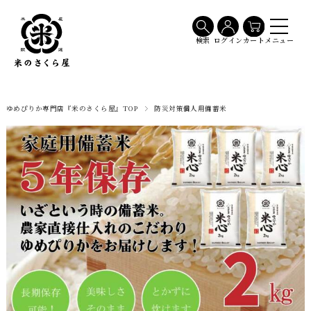
メニュー
検索
ログイン
カート
ゆめぴりか専門店『米のさくら屋』TOP
防災対策個人用備蓄米