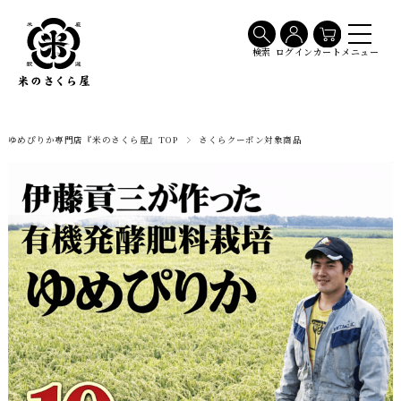
メニュー
検索
ログイン
カート
ゆめぴりか専門店『米のさくら屋』TOP
さくらクーポン対象商品