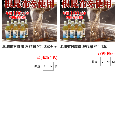
北海道日高産 根昆布だし 3本セッ
北海道日高産 根昆布だし 1本
ト
¥880
(税込)
¥2,480
(税込)
数量：
個
数量：
個