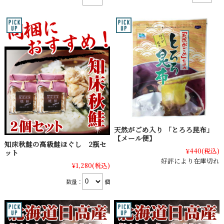
天然がごめ入り 「とろろ昆布」
【メール便】
知床秋鮭の高級鮭ほぐし 2瓶セ
¥440
(税込)
ット
好評により在庫切れ
¥1,280
(税込)
数量：
個