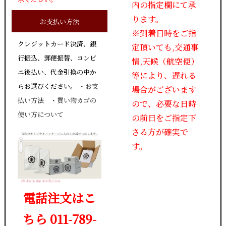
内の指定欄にて承
ります。
お支払い方法
※到着日時をご指
クレジットカード決済、銀
定頂いても,交通事
行振込、郵便振替、コンビ
情,天候（航空便）
ニ後払い、代金引換の中か
等により、遅れる
らお選びください。
・
お支
場合がございます
払い方法
・
買い物カゴの
ので、必要な日時
使い方について
の前日をご指定下
さる方が確実で
す。
電話注文はこ
ちら 011-789-