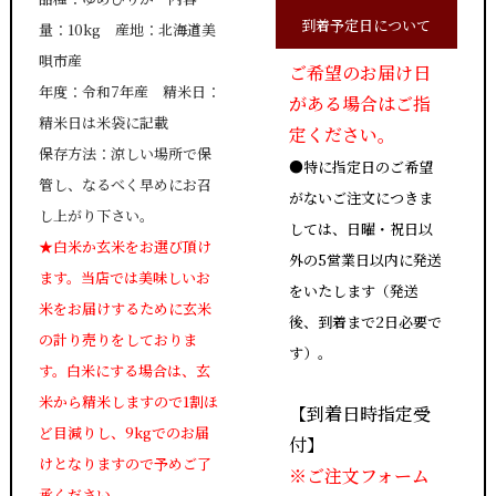
到着予定日について
量：10kg 産地：北海道美
唄市産
ご希望のお届け日
年度：令和7年産 精米日：
がある場合はご指
精米日は米袋に記載
定ください。
保存方法：涼しい場所で保
●特に指定日のご希望
管し、なるべく早めにお召
がないご注文につきま
し上がり下さい。
しては、日曜・祝日以
★白米か玄米をお選び頂け
外の5営業日以内に発送
ます。当店では美味しいお
をいたします（発送
米をお届けするために玄米
後、到着まで2日必要で
の計り売りをしておりま
す）。
す。白米にする場合は、玄
米から精米しますので1割ほ
【到着日時指定受
ど目減りし、9kgでのお届
付】
けとなりますので予めご了
※ご注文フォーム
承ください。