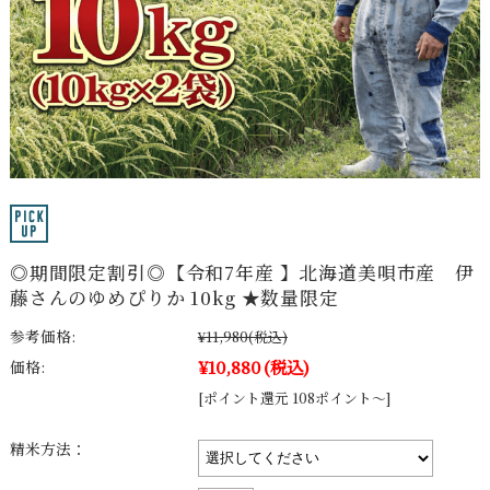
◎期間限定割引◎【令和7年産 】北海道美唄市産 伊
藤さんのゆめぴりか 10kg ★数量限定
参考価格:
¥11,980
(税込)
¥10,880
(税込)
価格:
[ポイント還元 108ポイント～]
精米方法：