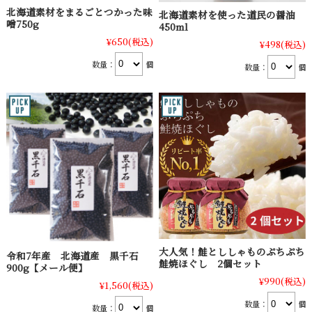
北海道素材をまるごとつかった味
北海道素材を使った道民の醤油
噌750g
450ml
¥650
(税込)
¥498
(税込)
数量：
個
数量：
個
大人気！鮭とししゃものぷちぷち
令和7年産 北海道産 黒千石
鮭焼ほぐし 2個セット
900g【メール便】
¥990
(税込)
¥1,560
(税込)
数量：
個
数量：
個