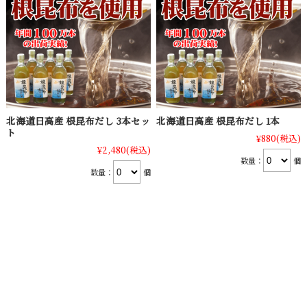
北海道日高産 根昆布だし 3本セッ
北海道日高産 根昆布だし 1本
ト
¥880
(税込)
¥2,480
(税込)
数量：
個
数量：
個