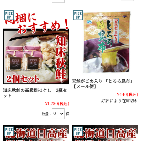
天然がごめ入り 「とろろ昆布」
【メール便】
知床秋鮭の高級鮭ほぐし 2瓶セ
¥440
(税込)
ット
好評により在庫切れ
¥1,280
(税込)
数量：
個