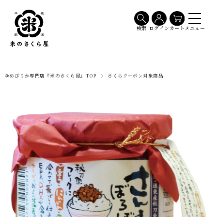
メニュー
検索
ログイン
カート
ゆめぴりか専門店『米のさくら屋』TOP
さくらクーポン対象商品