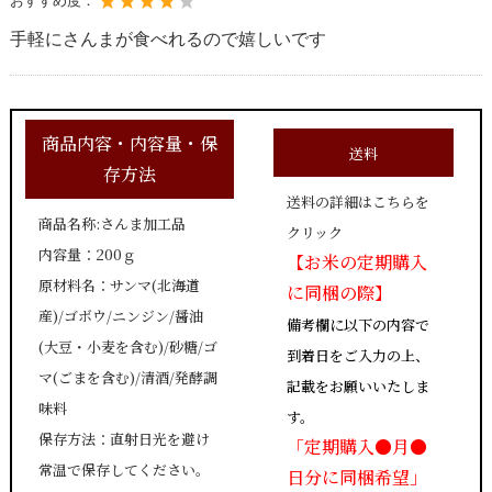
おすすめ度：
手軽にさんまが食べれるので嬉しいです
商品内容・内容量・保
送料
存方法
送料の詳細はこちらを
商品名称:さんま加工品
クリック
内容量：200ｇ
【お米の定期購入
原材料名：サンマ(北海道
に同梱の際】
産)/ゴボウ/ニンジン/醤油
備考欄に以下の内容で
(大豆・小麦を含む)/砂糖/ゴ
到着日をご入力の上、
マ(ごまを含む)/清酒/発酵調
記載をお願いいたしま
味料
す。
保存方法：直射日光を避け
「定期購入●月●
常温で保存してください。
日分に同梱希望」