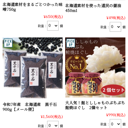
北海道素材をまるごとつかった味
北海道素材を使った道民の醤油
噌750g
450ml
¥650
(税込)
¥498
(税込)
数量：
個
数量：
個
大人気！鮭とししゃものぷちぷち
令和7年産 北海道産 黒千石
鮭焼ほぐし 2個セット
900g【メール便】
¥990
(税込)
¥1,560
(税込)
数量：
個
数量：
個