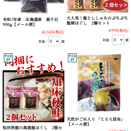
大人気！鮭とししゃものぷちぷち
令和7年産 北海道産 黒千石
鮭焼ほぐし 2個セット
900g【メール便】
¥990
(税込)
¥1,560
(税込)
数量：
個
数量：
個
天然がごめ入り 「とろろ昆布」
【メール便】
知床秋鮭の高級鮭ほぐし 2瓶セ