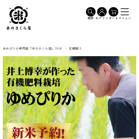
メニュー
検索
ログイン
カート
ゆめぴりか専門店『米のさくら屋』TOP
定期購入