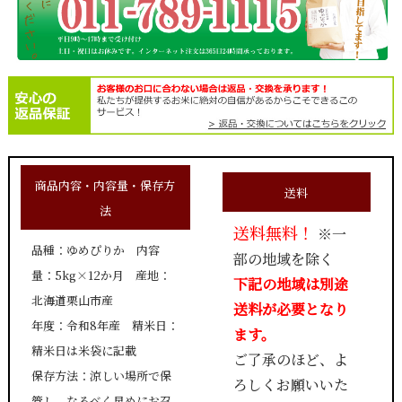
商品内容・内容量・保存方
送料
法
送料無料！
※一
品種：ゆめぴりか 内容
部の地域を除く
量：5kg×12か月 産地：
下記の地域は別途
北海道栗山市産
送料が必要となり
年度：令和8年産 精米日：
ます。
精米日は米袋に記載
ご了承のほど、よ
保存方法：涼しい場所で保
ろしくお願いいた
管し、なるべく早めにお召