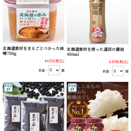
北海道素材をまるごとつかった味
北海道素材を使った道民の醤油
噌750g
450ml
¥650
(税込)
¥498
(税込)
数量：
個
数量：
個