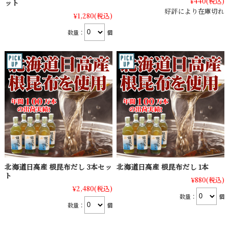
¥440
(税込)
ット
好評により在庫切れ
¥1,280
(税込)
数量：
個
北海道日高産 根昆布だし 3本セッ
北海道日高産 根昆布だし 1本
ト
¥880
(税込)
¥2,480
(税込)
数量：
個
数量：
個