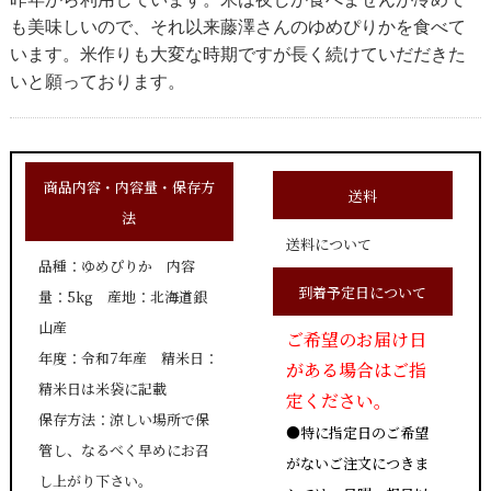
も美味しいので、それ以来藤澤さんのゆめぴりかを食べて
います。米作りも大変な時期ですが長く続けていだだきた
いと願っております。
商品内容・内容量・保存方
送料
法
送料について
品種：ゆめぴりか 内容
到着予定日について
量：5kg 産地：北海道銀
山産
ご希望のお届け日
年度：令和7年産 精米日：
がある場合はご指
精米日は米袋に記載
定ください。
保存方法：涼しい場所で保
●特に指定日のご希望
管し、なるべく早めにお召
がないご注文につきま
し上がり下さい。