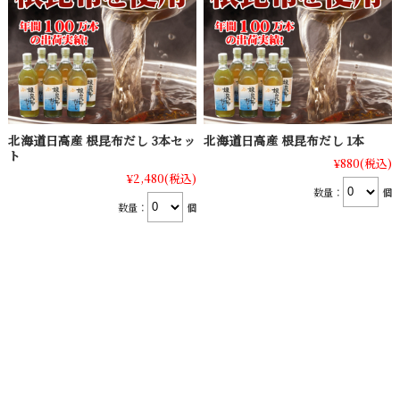
北海道日高産 根昆布だし 3本セッ
北海道日高産 根昆布だし 1本
ト
¥880
(税込)
¥2,480
(税込)
数量：
個
数量：
個