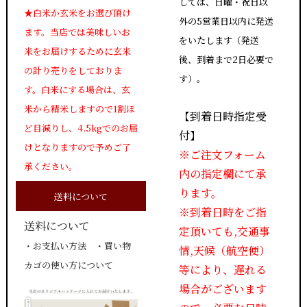
しては、日曜・祝日以
★白米か玄米をお選び頂け
外の5営業日以内に発送
ます。当店では美味しいお
をいたします（発送
米をお届けするために玄米
後、到着まで2日必要で
の計り売りをしておりま
す）。
す。白米にする場合は、玄
米から精米しますので1割ほ
【到着日時指定受
ど目減りし、4.5kgでのお届
付】
けとなりますので予めご了
※ご注文フォーム
承ください。
内の指定欄にて承
ります。
送料について
※到着日時をご指
送料について
定頂いても,交通事
・
お支払い方法
・
買い物
情,天候（航空便）
カゴの使い方について
等により、遅れる
場合がございます