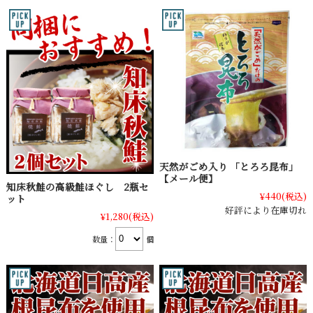
天然がごめ入り 「とろろ昆布」
【メール便】
知床秋鮭の高級鮭ほぐし 2瓶セ
¥440
(税込)
ット
好評により在庫切れ
¥1,280
(税込)
数量：
個