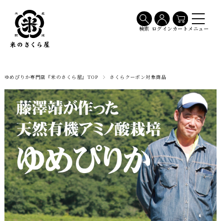
メニュー
検索
ログイン
カート
ゆめぴりか専門店『米のさくら屋』TOP
さくらクーポン対象商品