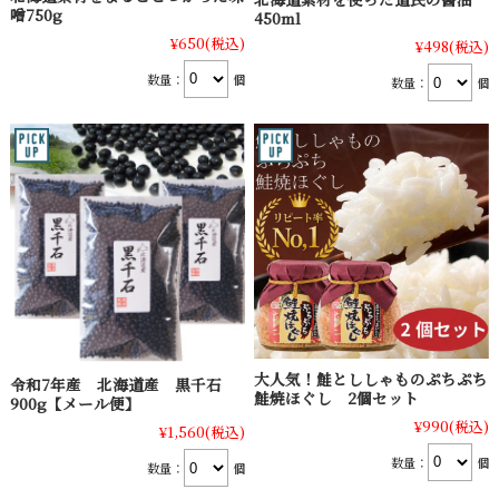
噌750g
450ml
¥650
(税込)
¥498
(税込)
数量：
個
数量：
個
大人気！鮭とししゃものぷちぷち
令和7年産 北海道産 黒千石
鮭焼ほぐし 2個セット
900g【メール便】
¥990
(税込)
¥1,560
(税込)
数量：
個
数量：
個