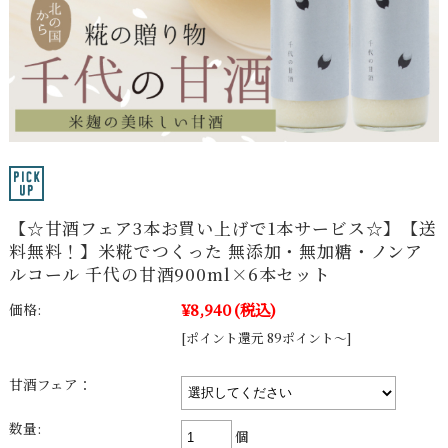
【☆甘酒フェア3本お買い上げで1本サービス☆】【送
料無料！】米糀でつくった 無添加・無加糖・ノンア
ルコール 千代の甘酒900ml×6本セット
¥8,940
(税込)
価格:
[ポイント還元 89ポイント～]
甘酒フェア：
数量:
個