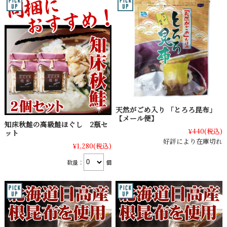
天然がごめ入り 「とろろ昆布」
【メール便】
知床秋鮭の高級鮭ほぐし 2瓶セ
¥440
(税込)
ット
好評により在庫切れ
¥1,280
(税込)
数量：
個