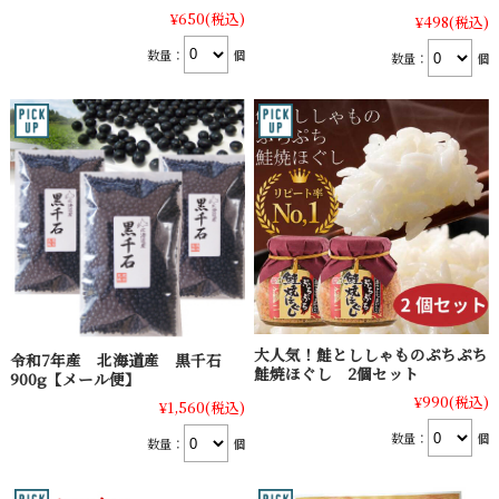
¥650
(税込)
¥498
(税込)
数量：
個
数量：
個
大人気！鮭とししゃものぷちぷち
令和7年産 北海道産 黒千石
鮭焼ほぐし 2個セット
900g【メール便】
¥990
(税込)
¥1,560
(税込)
数量：
個
数量：
個