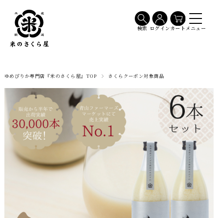
メニュー
検索
ログイン
カート
ゆめぴりか専門店『米のさくら屋』TOP
さくらクーポン対象商品