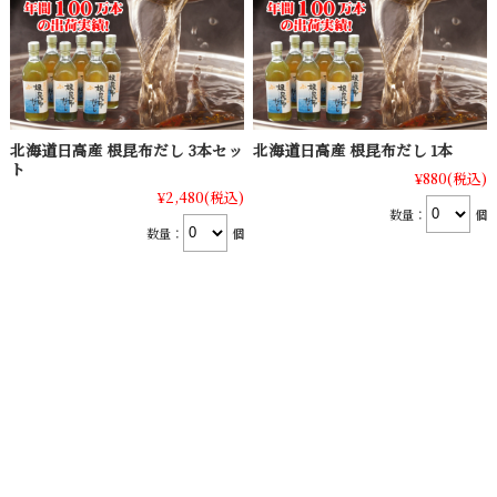
北海道日高産 根昆布だし 3本セッ
北海道日高産 根昆布だし 1本
ト
¥880
(税込)
¥2,480
(税込)
数量：
個
数量：
個