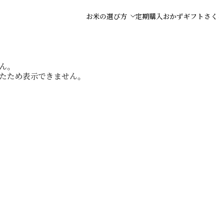
お米の選び方
定期購入
おかず
ギフト
さく
ん。
たため表示できません。