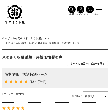
メニュー
検索
ログイン
カート
ゆめぴりか専門店『米のさくら屋』TOP
米のさくら屋 感想・評価 お客様の声:橋本学様 決済特別ページ
米のさくら屋 感想・評価 お客様の声
橋本学様 決済特別ページ
5.0
(2件)
1件～2件（全2件）
並び順：