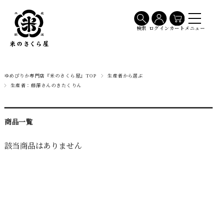
メニュー
検索
ログイン
カート
ゆめぴりか専門店『米のさくら屋』TOP
生産者から選ぶ
生産者：藤澤さんのきたくりん
商品一覧
該当商品はありません