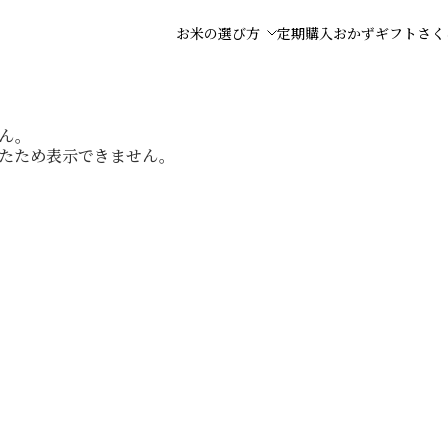
お米の選び方
定期購入
おかず
ギフト
さく
ん。
たため表示できません。