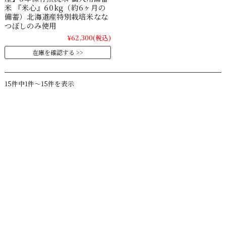
米 『米心』60kg（約6ヶ月の
備蓄）北海道産特別栽培米なな
つぼしのみ使用
¥62,300
(税込)
在庫を確認する
15件中1件～15件を表示