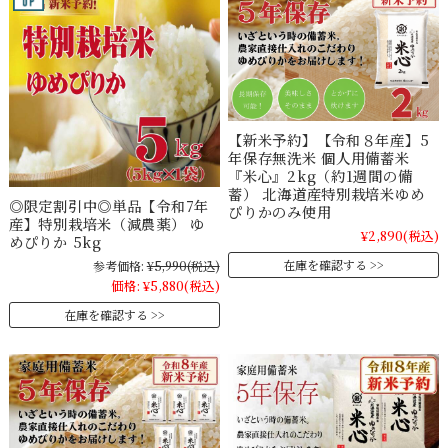
【新米予約】【令和８年産】5
年保存無洗米 個人用備蓄米
『米心』2kg（約1週間の備
蓄） 北海道産特別栽培米ゆめ
◎限定割引中◎単品【令和7年
ぴりかのみ使用
産】特別栽培米（減農薬） ゆ
¥2,890
(税込)
めぴりか 5kg
在庫を確認する
参考価格:
¥5,990
(税込)
価格:
¥5,880
(税込)
在庫を確認する