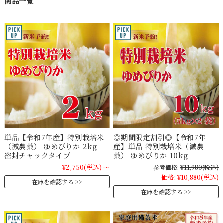
商品一覧
単品【令和7年産】特別栽培米
◎期間限定割引◎【令和7年
（減農薬） ゆめぴりか 2kg
産】単品 特別栽培米（減農
密封チャックタイプ
薬） ゆめぴりか 10kg
¥2,750
(税込)
～
参考価格:
¥11,980
(税込)
価格:
¥10,880
(税込)
在庫を確認する
在庫を確認する