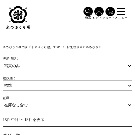
メニュー
検索
ログイン
カート
ゆめぴりか専門店『米のさくら屋』TOP
特別栽培米のゆめぴりか
表示切替：
並び順：
在庫：
15件中1件～15件を表示