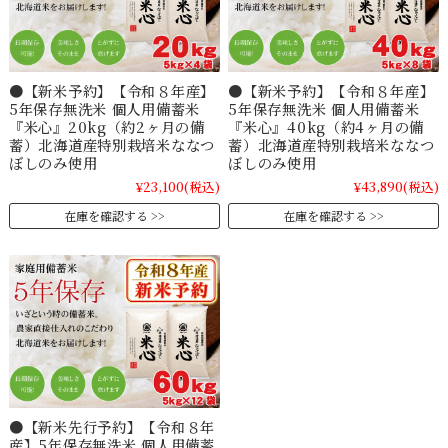
●【新米予約】【令和８年産】
●【新米予約】【令和８年産】
5年保存無洗米 個人用備蓄米
5年保存無洗米 個人用備蓄米
『米心』20kg（約2ヶ月の備
『米心』40kg（約4ヶ月の備
蓄）北海道産特別栽培米ななつ
蓄）北海道産特別栽培米ななつ
ぼしのみ使用
ぼしのみ使用
¥23,100
(税込)
¥43,890
(税込)
在庫を確認する
在庫を確認する
●【新米先行予約】【令和８年
産】5年保存無洗米 個人用備蓄